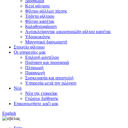
Διόρθωμα
Κερί φίλτρου
Φίλτρο φύλλων πίεσης
Τσάντα φίλτρου
Φίλτρο κασέτας
Καλαθοσφαίριση
Αυτοκλείφοντας μικροπορώδη φίλτρο κασέτας
Υδροκυκόνης
Μαγνητικό διαχωριστή
Στοιχείο φίλτρου
Οι υπηρεσίες μας
Επιλογή μοντέλου
Πρόταση και προσφορά
Πληρωμή
Παραγωγή
Συσκευασία και αποστολή
Υπηρεσία μετά την πώληση
Νέα
Νέα της εταιρείας
Γνώσεις διήθησης
Επικοινωνήστε μαζί μας
English