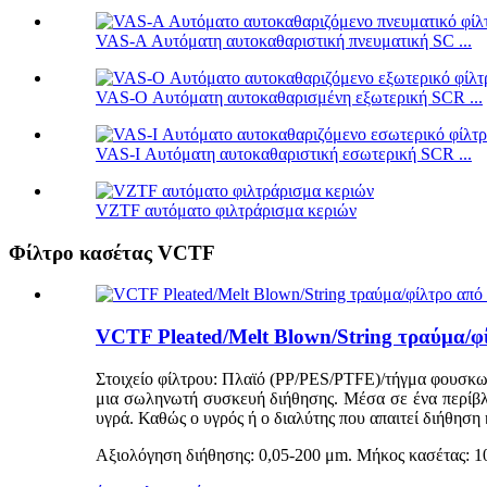
VAS-A Αυτόματη αυτοκαθαριστική πνευματική SC ...
VAS-O Αυτόματη αυτοκαθαρισμένη εξωτερική SCR ...
VAS-I Αυτόματη αυτοκαθαριστική εσωτερική SCR ...
VZTF αυτόματο φιλτράρισμα κεριών
Φίλτρο κασέτας VCTF
VCTF Pleated/Melt Blown/String τραύμα/φ
Στοιχείο φίλτρου: Πλαϊό (PP/PES/PTFE)/τήγμα φουσκωμ
μια σωληνωτή συσκευή διήθησης. Μέσα σε ένα περίβλη
υγρά. Καθώς ο υγρός ή ο διαλύτης που απαιτεί διήθηση κ
Αξιολόγηση διήθησης: 0,05-200 μm. Μήκος κασέτας: 10,