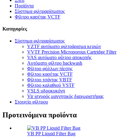
Σπίτι
Προϊόντα
Σύστημα φιλτραρίσματος
Φίλτρο κασέτας VCTF
Κατηγορίες
Σύστημα φιλτραρίσματος
VZTF αυτόματο φιλτράρισμα κεριών
VVTF Precision Microporous Cartridge Filter
VAS αυτόματο φίλτρο αποκοπής
Αυτόματο φίλτρο backwash
Φίλτρο φύλλων πίεσης
Φίλτρο κασέτας VCTF
Φίλτρο τσάντας VBTF
Φίλτρο καλαθιού VSTF
VSLS υδροκυκόνη
Vir ισχυρός μαγνητικός διαχωριστήρας
Στοιχείο φίλτρου
Προτεινόμενα προϊόντα
VB PP Liquid Filter Bag