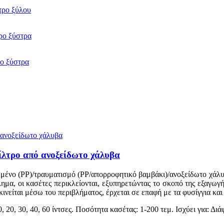
ίλτρο από ανοξείδωτο χάλυβα
ένο (PP)/τραυματισμό (PP/απορροφητικό βαμβάκι)/ανοξείδωτο χάλυβα
μα, οι κασέτες περικλείονται, εξυπηρετώντας το σκοπό της εξαγωγ
ινείται μέσω του περιβλήματος, έρχεται σε επαφή με τα φυσίγγια και 
 20, 30, 40, 60 ίντσες. Ποσότητα κασέτας: 1-200 τεμ. Ισχύει για: Δ