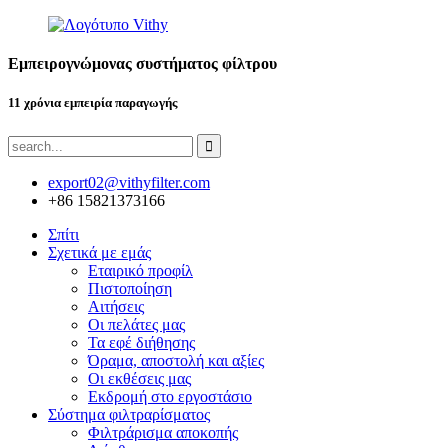
Εμπειρογνώμονας συστήματος φίλτρου
11 χρόνια εμπειρία παραγωγής
export02@vithyfilter.com
+86 15821373166
Σπίτι
Σχετικά με εμάς
Εταιρικό προφίλ
Πιστοποίηση
Αιτήσεις
Οι πελάτες μας
Τα εφέ διήθησης
Όραμα, αποστολή και αξίες
Οι εκθέσεις μας
Εκδρομή στο εργοστάσιο
Σύστημα φιλτραρίσματος
Φιλτράρισμα αποκοπής