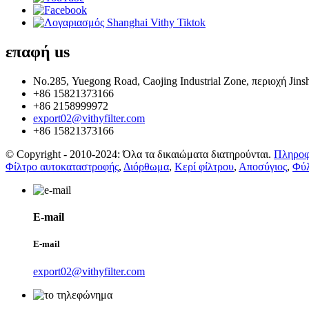
επαφή
us
Νο.285, Yuegong Road, Caojing Industrial Zone, περιοχή Jins
+86 15821373166
+86 2158999972
export02@vithyfilter.com
+86 15821373166
© Copyright - 2010-2024: Όλα τα δικαιώματα διατηρούνται.
Πληροφ
Φίλτρο αυτοκαταστροφής
,
Διόρθωμα
,
Κερί φίλτρου
,
Αποσύγιος
,
Φύλ
E-mail
E-mail
export02@vithyfilter.com