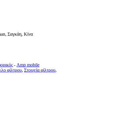
han, Σαγκάη, Κίνα
ορικός
-
Amp mobile
λο φίλτρου
,
Στοιχεία φίλτρου
,