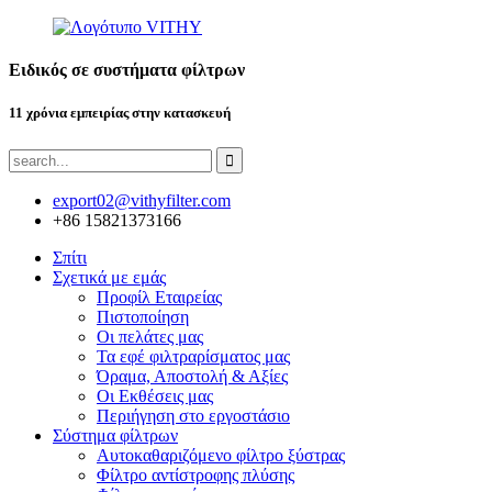
Ειδικός σε συστήματα φίλτρων
11 χρόνια εμπειρίας στην κατασκευή
export02@vithyfilter.com
+86 15821373166
Σπίτι
Σχετικά με εμάς
Προφίλ Εταιρείας
Πιστοποίηση
Οι πελάτες μας
Τα εφέ φιλτραρίσματος μας
Όραμα, Αποστολή & Αξίες
Οι Εκθέσεις μας
Περιήγηση στο εργοστάσιο
Σύστημα φίλτρων
Αυτοκαθαριζόμενο φίλτρο ξύστρας
Φίλτρο αντίστροφης πλύσης