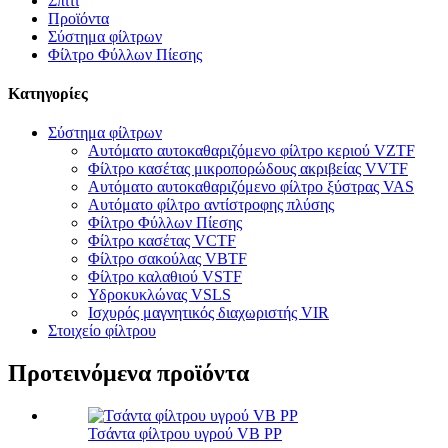
Σπίτι
Προϊόντα
Σύστημα φίλτρων
Φίλτρο Φύλλων Πίεσης
Κατηγορίες
Σύστημα φίλτρων
Αυτόματο αυτοκαθαριζόμενο φίλτρο κεριού VZTF
Φίλτρο κασέτας μικροπορώδους ακριβείας VVTF
Αυτόματο αυτοκαθαριζόμενο φίλτρο ξύστρας VAS
Αυτόματο φίλτρο αντίστροφης πλύσης
Φίλτρο Φύλλων Πίεσης
Φίλτρο κασέτας VCTF
Φίλτρο σακούλας VBTF
Φίλτρο καλαθιού VSTF
Υδροκυκλώνας VSLS
Ισχυρός μαγνητικός διαχωριστής VIR
Στοιχείο φίλτρου
Προτεινόμενα προϊόντα
Τσάντα φίλτρου υγρού VB PP