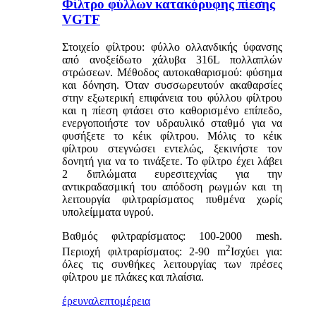
Φίλτρο φύλλων κατακόρυφης πίεσης
VGTF
Στοιχείο φίλτρου: φύλλο ολλανδικής ύφανσης
από ανοξείδωτο χάλυβα 316L πολλαπλών
στρώσεων. Μέθοδος αυτοκαθαρισμού: φύσημα
και δόνηση. Όταν συσσωρευτούν ακαθαρσίες
στην εξωτερική επιφάνεια του φύλλου φίλτρου
και η πίεση φτάσει στο καθορισμένο επίπεδο,
ενεργοποιήστε τον υδραυλικό σταθμό για να
φυσήξετε το κέικ φίλτρου. Μόλις το κέικ
φίλτρου στεγνώσει εντελώς, ξεκινήστε τον
δονητή για να το τινάξετε. Το φίλτρο έχει λάβει
2 διπλώματα ευρεσιτεχνίας για την
αντικραδασμική του απόδοση ρωγμών και τη
λειτουργία φιλτραρίσματος πυθμένα χωρίς
υπολείμματα υγρού.
Βαθμός φιλτραρίσματος: 100-2000 mesh.
2
Περιοχή φιλτραρίσματος: 2-90 m
Ισχύει για:
όλες τις συνθήκες λειτουργίας των πρέσες
φίλτρου με πλάκες και πλαίσια.
έρευνα
λεπτομέρεια