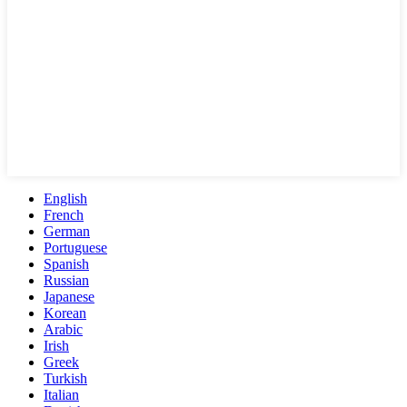
English
French
German
Portuguese
Spanish
Russian
Japanese
Korean
Arabic
Irish
Greek
Turkish
Italian