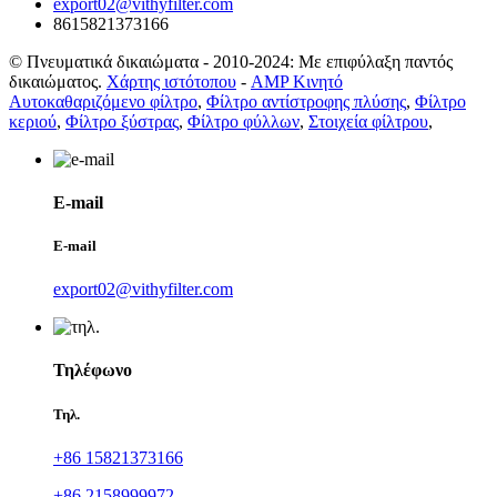
export02@vithyfilter.com
8615821373166
© Πνευματικά δικαιώματα - 2010-2024: Με επιφύλαξη παντός
δικαιώματος.
Χάρτης ιστότοπου
-
AMP Κινητό
Αυτοκαθαριζόμενο φίλτρο
,
Φίλτρο αντίστροφης πλύσης
,
Φίλτρο
κεριού
,
Φίλτρο ξύστρας
,
Φίλτρο φύλλων
,
Στοιχεία φίλτρου
,
E-mail
E-mail
export02@vithyfilter.com
Τηλέφωνο
Τηλ.
+86 15821373166
+86 2158999972