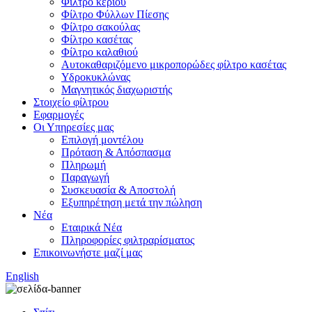
Φίλτρο κεριού
Φίλτρο Φύλλων Πίεσης
Φίλτρο σακούλας
Φίλτρο κασέτας
Φίλτρο καλαθιού
Αυτοκαθαριζόμενο μικροπορώδες φίλτρο κασέτας
Υδροκυκλώνας
Μαγνητικός διαχωριστής
Στοιχείο φίλτρου
Εφαρμογές
Οι Υπηρεσίες μας
Επιλογή μοντέλου
Πρόταση & Απόσπασμα
Πληρωμή
Παραγωγή
Συσκευασία & Αποστολή
Εξυπηρέτηση μετά την πώληση
Νέα
Εταιρικά Νέα
Πληροφορίες φιλτραρίσματος
Επικοινωνήστε μαζί μας
English