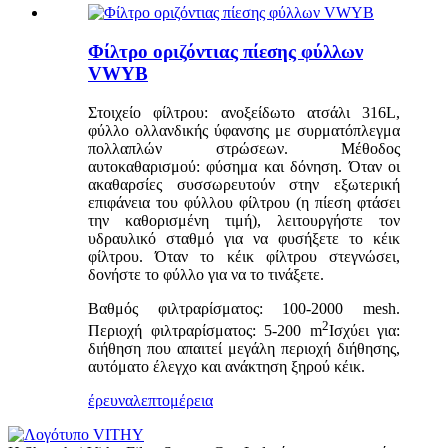
Φίλτρο οριζόντιας πίεσης φύλλων
VWYB
Στοιχείο φίλτρου: ανοξείδωτο ατσάλι 316L,
φύλλο ολλανδικής ύφανσης με συρματόπλεγμα
πολλαπλών στρώσεων. Μέθοδος
αυτοκαθαρισμού: φύσημα και δόνηση. Όταν οι
ακαθαρσίες συσσωρευτούν στην εξωτερική
επιφάνεια του φύλλου φίλτρου (η πίεση φτάσει
την καθορισμένη τιμή), λειτουργήστε τον
υδραυλικό σταθμό για να φυσήξετε το κέικ
φίλτρου. Όταν το κέικ φίλτρου στεγνώσει,
δονήστε το φύλλο για να το τινάξετε.
Βαθμός φιλτραρίσματος: 100-2000 mesh.
2
Περιοχή φιλτραρίσματος: 5-200 m
Ισχύει για:
διήθηση που απαιτεί μεγάλη περιοχή διήθησης,
αυτόματο έλεγχο και ανάκτηση ξηρού κέικ.
έρευνα
λεπτομέρεια