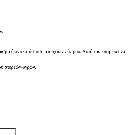
%.
ρισμό ή αντικατάσταση στοιχείων φίλτρου. Αυτό του επιτρέπει να
μού στερεών-υγρών.