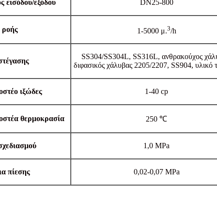
ς εισόδου/εξόδου
DN25-800
3
 ροής
1-5000 μ.
/h
SS304/SS304L, SS316L, ανθρακούχος χάλ
στέγασης
διφασικός χάλυβας 2205/2207, SS904, υλικό τ
στέο ιξώδες
1-40 cp
στέα θερμοκρασία
250 ℃
σχεδιασμού
1,0 MPa
α πίεσης
0,02-0,07 MPa