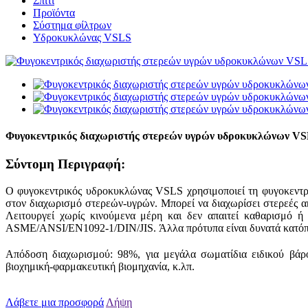
Σπίτι
Προϊόντα
Σύστημα φίλτρων
Υδροκυκλώνας VSLS
Φυγοκεντρικός διαχωριστής στερεών υγρών υδροκυκλώνων V
Σύντομη Περιγραφή:
Ο φυγοκεντρικός υδροκυκλώνας VSLS χρησιμοποιεί τη φυγοκεντρι
στον διαχωρισμό στερεών-υγρών. Μπορεί να διαχωρίσει στερεές α
Λειτουργεί χωρίς κινούμενα μέρη και δεν απαιτεί καθαρισμό ή
ASME/ANSI/EN1092-1/DIN/JIS. Άλλα πρότυπα είναι δυνατά κατόπι
Απόδοση διαχωρισμού: 98%, για μεγάλα σωματίδια ειδικού βά
βιοχημική-φαρμακευτική βιομηχανία, κ.λπ.
Λάβετε μια προσφορά
Λήψη