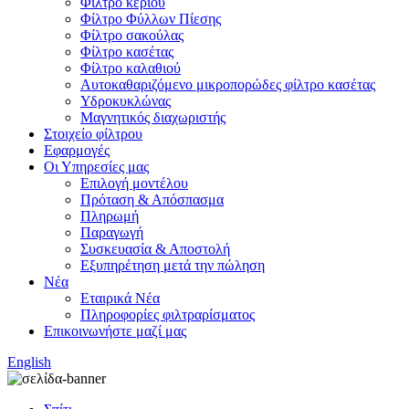
Φίλτρο κεριού
Φίλτρο Φύλλων Πίεσης
Φίλτρο σακούλας
Φίλτρο κασέτας
Φίλτρο καλαθιού
Αυτοκαθαριζόμενο μικροπορώδες φίλτρο κασέτας
Υδροκυκλώνας
Μαγνητικός διαχωριστής
Στοιχείο φίλτρου
Εφαρμογές
Οι Υπηρεσίες μας
Επιλογή μοντέλου
Πρόταση & Απόσπασμα
Πληρωμή
Παραγωγή
Συσκευασία & Αποστολή
Εξυπηρέτηση μετά την πώληση
Νέα
Εταιρικά Νέα
Πληροφορίες φιλτραρίσματος
Επικοινωνήστε μαζί μας
English