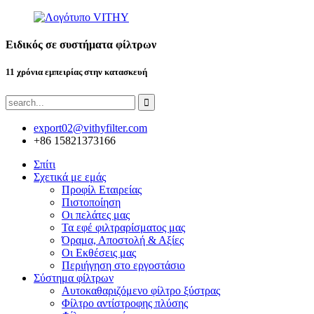
Ειδικός σε συστήματα φίλτρων
11 χρόνια εμπειρίας στην κατασκευή
export02@vithyfilter.com
+86 15821373166
Σπίτι
Σχετικά με εμάς
Προφίλ Εταιρείας
Πιστοποίηση
Οι πελάτες μας
Τα εφέ φιλτραρίσματος μας
Όραμα, Αποστολή & Αξίες
Οι Εκθέσεις μας
Περιήγηση στο εργοστάσιο
Σύστημα φίλτρων
Αυτοκαθαριζόμενο φίλτρο ξύστρας
Φίλτρο αντίστροφης πλύσης