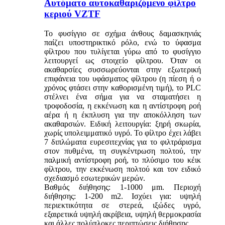
Αυτόματο αυτοκαθαριζόμενο φίλτρο
κεριού VZTF
Το φυσίγγιο σε σχήμα άνθους δαμασκηνιάς
παίζει υποστηρικτικό ρόλο, ενώ το ύφασμα
φίλτρου που τυλίγεται γύρω από το φυσίγγιο
λειτουργεί ως στοιχείο φίλτρου. Όταν οι
ακαθαρσίες συσσωρεύονται στην εξωτερική
επιφάνεια του υφάσματος φίλτρου (η πίεση ή ο
χρόνος φτάσει στην καθορισμένη τιμή), το PLC
στέλνει ένα σήμα για να σταματήσει η
τροφοδοσία, η εκκένωση και η αντίστροφη ροή
αέρα ή η έκπλυση για την αποκόλληση των
ακαθαρσιών. Ειδική λειτουργία: ξηρή σκωρία,
χωρίς υπολειμματικό υγρό. Το φίλτρο έχει λάβει
7 διπλώματα ευρεσιτεχνίας για το φιλτράρισμα
στον πυθμένα, τη συγκέντρωση πολτού, την
παλμική αντίστροφη ροή, το πλύσιμο του κέικ
φίλτρου, την εκκένωση πολτού και τον ειδικό
σχεδιασμό εσωτερικών μερών.
Βαθμός διήθησης: 1-1000 μm. Περιοχή
διήθησης: 1-200 m2. Ισχύει για: υψηλή
περιεκτικότητα σε στερεά, ιξώδες υγρό,
εξαιρετικά υψηλή ακρίβεια, υψηλή θερμοκρασία
και άλλες πολύπλοκες περιπτώσεις διήθησης.