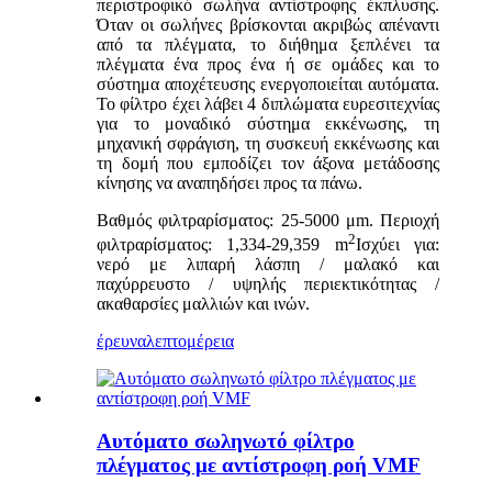
περιστροφικό σωλήνα αντίστροφης έκπλυσης.
Όταν οι σωλήνες βρίσκονται ακριβώς απέναντι
από τα πλέγματα, το διήθημα ξεπλένει τα
πλέγματα ένα προς ένα ή σε ομάδες και το
σύστημα αποχέτευσης ενεργοποιείται αυτόματα.
Το φίλτρο έχει λάβει 4 διπλώματα ευρεσιτεχνίας
για το μοναδικό σύστημα εκκένωσης, τη
μηχανική σφράγιση, τη συσκευή εκκένωσης και
τη δομή που εμποδίζει τον άξονα μετάδοσης
κίνησης να αναπηδήσει προς τα πάνω.
Βαθμός φιλτραρίσματος: 25-5000 μm. Περιοχή
2
φιλτραρίσματος: 1,334-29,359 m
Ισχύει για:
νερό με λιπαρή λάσπη / μαλακό και
παχύρρευστο / υψηλής περιεκτικότητας /
ακαθαρσίες μαλλιών και ινών.
έρευνα
λεπτομέρεια
Αυτόματο σωληνωτό φίλτρο
πλέγματος με αντίστροφη ροή VMF