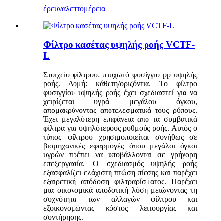
έρευνα
λεπτομέρεια
Φίλτρο κασέτας υψηλής ροής VCTF-
L
Στοιχείο φίλτρου: πτυχωτό φυσίγγιο pp υψηλής
ροής. Δομή: κάθετη/οριζόντια. Το φίλτρο
φυσιγγίου υψηλής ροής έχει σχεδιαστεί για να
χειρίζεται υγρά μεγάλου όγκου,
απομακρύνοντας αποτελεσματικά τους ρύπους.
Έχει μεγαλύτερη επιφάνεια από τα συμβατικά
φίλτρα για υψηλότερους ρυθμούς ροής. Αυτός ο
τύπος φίλτρου χρησιμοποιείται συνήθως σε
βιομηχανικές εφαρμογές όπου μεγάλοι όγκοι
υγρών πρέπει να υποβάλλονται σε γρήγορη
επεξεργασία. Ο σχεδιασμός υψηλής ροής
εξασφαλίζει ελάχιστη πτώση πίεσης και παρέχει
εξαιρετική απόδοση φιλτραρίσματος. Παρέχει
μια οικονομικά αποδοτική λύση μειώνοντας τη
συχνότητα των αλλαγών φίλτρου και
εξοικονομώντας κόστος λειτουργίας και
συντήρησης.