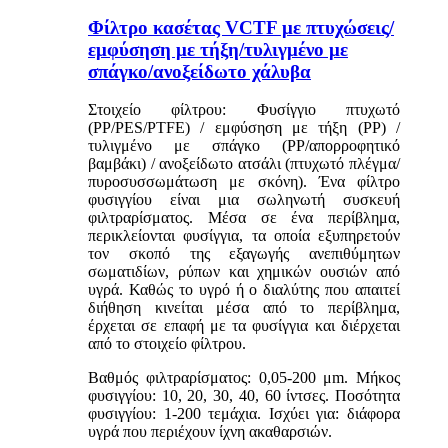
Φίλτρο κασέτας VCTF με πτυχώσεις/
εμφύσηση με τήξη/τυλιγμένο με
σπάγκο/ανοξείδωτο χάλυβα
Στοιχείο φίλτρου: Φυσίγγιο πτυχωτό
(PP/PES/PTFE) / εμφύσηση με τήξη (PP) /
τυλιγμένο με σπάγκο (PP/απορροφητικό
βαμβάκι) / ανοξείδωτο ατσάλι (πτυχωτό πλέγμα/
πυροσυσσωμάτωση με σκόνη). Ένα φίλτρο
φυσιγγίου είναι μια σωληνωτή συσκευή
φιλτραρίσματος. Μέσα σε ένα περίβλημα,
περικλείονται φυσίγγια, τα οποία εξυπηρετούν
τον σκοπό της εξαγωγής ανεπιθύμητων
σωματιδίων, ρύπων και χημικών ουσιών από
υγρά. Καθώς το υγρό ή ο διαλύτης που απαιτεί
διήθηση κινείται μέσα από το περίβλημα,
έρχεται σε επαφή με τα φυσίγγια και διέρχεται
από το στοιχείο φίλτρου.
Βαθμός φιλτραρίσματος: 0,05-200 μm. Μήκος
φυσιγγίου: 10, 20, 30, 40, 60 ίντσες. Ποσότητα
φυσιγγίου: 1-200 τεμάχια. Ισχύει για: διάφορα
υγρά που περιέχουν ίχνη ακαθαρσιών.