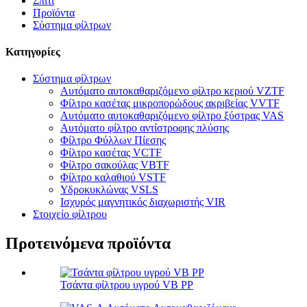
Σπίτι
Προϊόντα
Σύστημα φίλτρων
Κατηγορίες
Σύστημα φίλτρων
Αυτόματο αυτοκαθαριζόμενο φίλτρο κεριού VZTF
Φίλτρο κασέτας μικροπορώδους ακριβείας VVTF
Αυτόματο αυτοκαθαριζόμενο φίλτρο ξύστρας VAS
Αυτόματο φίλτρο αντίστροφης πλύσης
Φίλτρο Φύλλων Πίεσης
Φίλτρο κασέτας VCTF
Φίλτρο σακούλας VBTF
Φίλτρο καλαθιού VSTF
Υδροκυκλώνας VSLS
Ισχυρός μαγνητικός διαχωριστής VIR
Στοιχείο φίλτρου
Προτεινόμενα προϊόντα
Τσάντα φίλτρου υγρού VB PP