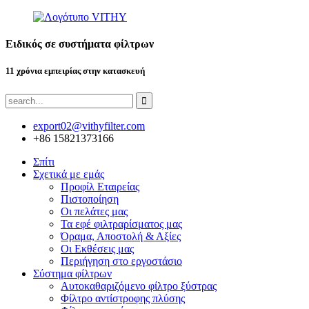
Ειδικός σε συστήματα φίλτρων
11 χρόνια εμπειρίας στην κατασκευή
export02@vithyfilter.com
+86 15821373166
Σπίτι
Σχετικά με εμάς
Προφίλ Εταιρείας
Πιστοποίηση
Οι πελάτες μας
Τα εφέ φιλτραρίσματος μας
Όραμα, Αποστολή & Αξίες
Οι Εκθέσεις μας
Περιήγηση στο εργοστάσιο
Σύστημα φίλτρων
Αυτοκαθαριζόμενο φίλτρο ξύστρας
Φίλτρο αντίστροφης πλύσης