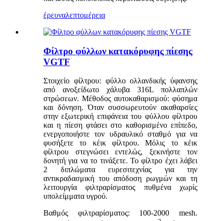
έρευνα
λεπτομέρεια
Φίλτρο φύλλων κατακόρυφης πίεσης
VGTF
Στοιχείο φίλτρου: φύλλο ολλανδικής ύφανσης
από ανοξείδωτο χάλυβα 316L πολλαπλών
στρώσεων. Μέθοδος αυτοκαθαρισμού: φύσημα
και δόνηση. Όταν συσσωρευτούν ακαθαρσίες
στην εξωτερική επιφάνεια του φύλλου φίλτρου
και η πίεση φτάσει στο καθορισμένο επίπεδο,
ενεργοποιήστε τον υδραυλικό σταθμό για να
φυσήξετε το κέικ φίλτρου. Μόλις το κέικ
φίλτρου στεγνώσει εντελώς, ξεκινήστε τον
δονητή για να το τινάξετε. Το φίλτρο έχει λάβει
2 διπλώματα ευρεσιτεχνίας για την
αντικραδασμική του απόδοση ρωγμών και τη
λειτουργία φιλτραρίσματος πυθμένα χωρίς
υπολείμματα υγρού.
Βαθμός φιλτραρίσματος: 100-2000 mesh.