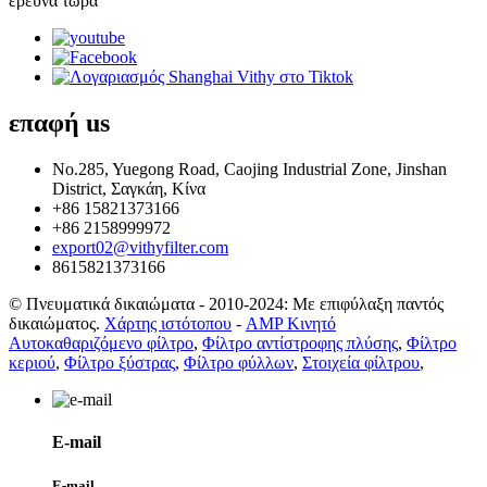
έρευνα τώρα
επαφή
us
No.285, Yuegong Road, Caojing Industrial Zone, Jinshan
District, Σαγκάη, Κίνα
+86 15821373166
+86 2158999972
export02@vithyfilter.com
8615821373166
© Πνευματικά δικαιώματα - 2010-2024: Με επιφύλαξη παντός
δικαιώματος.
Χάρτης ιστότοπου
-
AMP Κινητό
Αυτοκαθαριζόμενο φίλτρο
,
Φίλτρο αντίστροφης πλύσης
,
Φίλτρο
κεριού
,
Φίλτρο ξύστρας
,
Φίλτρο φύλλων
,
Στοιχεία φίλτρου
,
E-mail
E-mail