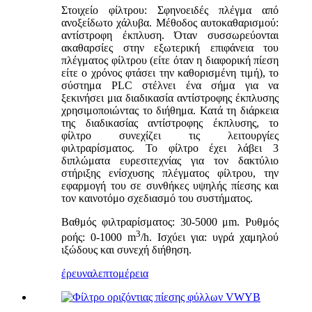
Στοιχείο φίλτρου: Σφηνοειδές πλέγμα από
ανοξείδωτο χάλυβα. Μέθοδος αυτοκαθαρισμού:
αντίστροφη έκπλυση. Όταν συσσωρεύονται
ακαθαρσίες στην εξωτερική επιφάνεια του
πλέγματος φίλτρου (είτε όταν η διαφορική πίεση
είτε ο χρόνος φτάσει την καθορισμένη τιμή), το
σύστημα PLC στέλνει ένα σήμα για να
ξεκινήσει μια διαδικασία αντίστροφης έκπλυσης
χρησιμοποιώντας το διήθημα. Κατά τη διάρκεια
της διαδικασίας αντίστροφης έκπλυσης, το
φίλτρο συνεχίζει τις λειτουργίες
φιλτραρίσματος. Το φίλτρο έχει λάβει 3
διπλώματα ευρεσιτεχνίας για τον δακτύλιο
στήριξης ενίσχυσης πλέγματος φίλτρου, την
εφαρμογή του σε συνθήκες υψηλής πίεσης και
τον καινοτόμο σχεδιασμό του συστήματος.
Βαθμός φιλτραρίσματος: 30-5000 μm. Ρυθμός
3
ροής: 0-1000 m
/h. Ισχύει για: υγρά χαμηλού
ιξώδους και συνεχή διήθηση.
έρευνα
λεπτομέρεια