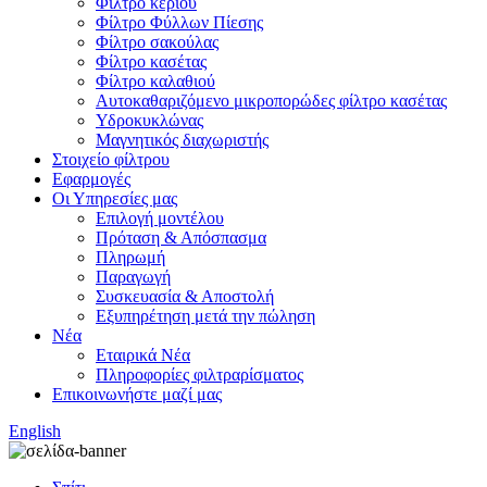
Φίλτρο κεριού
Φίλτρο Φύλλων Πίεσης
Φίλτρο σακούλας
Φίλτρο κασέτας
Φίλτρο καλαθιού
Αυτοκαθαριζόμενο μικροπορώδες φίλτρο κασέτας
Υδροκυκλώνας
Μαγνητικός διαχωριστής
Στοιχείο φίλτρου
Εφαρμογές
Οι Υπηρεσίες μας
Επιλογή μοντέλου
Πρόταση & Απόσπασμα
Πληρωμή
Παραγωγή
Συσκευασία & Αποστολή
Εξυπηρέτηση μετά την πώληση
Νέα
Εταιρικά Νέα
Πληροφορίες φιλτραρίσματος
Επικοινωνήστε μαζί μας
English