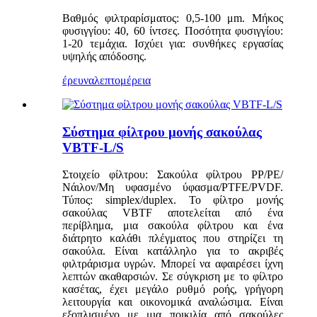
Βαθμός φιλτραρίσματος: 0,5-100 μm. Μήκος
φυσιγγίου: 40, 60 ίντσες. Ποσότητα φυσιγγίου:
1-20 τεμάχια. Ισχύει για: συνθήκες εργασίας
υψηλής απόδοσης.
έρευνα
λεπτομέρεια
Σύστημα φίλτρου μονής σακούλας
VBTF-L/S
Στοιχείο φίλτρου: Σακούλα φίλτρου PP/PE/
Νάιλον/Μη υφασμένο ύφασμα/PTFE/PVDF.
Τύπος: simplex/duplex. Το φίλτρο μονής
σακούλας VBTF αποτελείται από ένα
περίβλημα, μια σακούλα φίλτρου και ένα
διάτρητο καλάθι πλέγματος που στηρίζει τη
σακούλα. Είναι κατάλληλο για το ακριβές
φιλτράρισμα υγρών. Μπορεί να αφαιρέσει ίχνη
λεπτών ακαθαρσιών. Σε σύγκριση με το φίλτρο
κασέτας, έχει μεγάλο ρυθμό ροής, γρήγορη
λειτουργία και οικονομικά αναλώσιμα. Είναι
εξοπλισμένο με μια ποικιλία από σακούλες