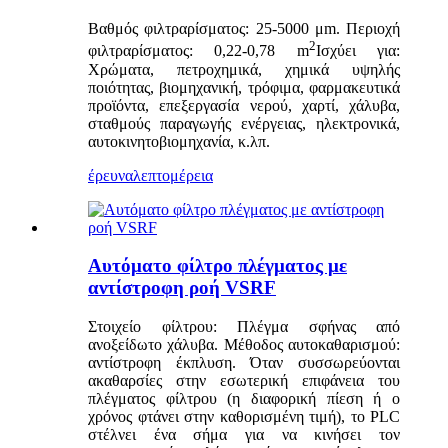
Βαθμός φιλτραρίσματος: 25-5000 μm. Περιοχή
2
φιλτραρίσματος: 0,22-0,78 m
Ισχύει για:
Χρώματα, πετροχημικά, χημικά υψηλής
ποιότητας, βιομηχανική, τρόφιμα, φαρμακευτικά
προϊόντα, επεξεργασία νερού, χαρτί, χάλυβα,
σταθμούς παραγωγής ενέργειας, ηλεκτρονικά,
αυτοκινητοβιομηχανία, κ.λπ.
έρευνα
λεπτομέρεια
Αυτόματο φίλτρο πλέγματος με
αντίστροφη ροή VSRF
Στοιχείο φίλτρου: Πλέγμα σφήνας από
ανοξείδωτο χάλυβα. Μέθοδος αυτοκαθαρισμού:
αντίστροφη έκπλυση. Όταν συσσωρεύονται
ακαθαρσίες στην εσωτερική επιφάνεια του
πλέγματος φίλτρου (η διαφορική πίεση ή ο
χρόνος φτάνει στην καθορισμένη τιμή), το PLC
στέλνει ένα σήμα για να κινήσει τον