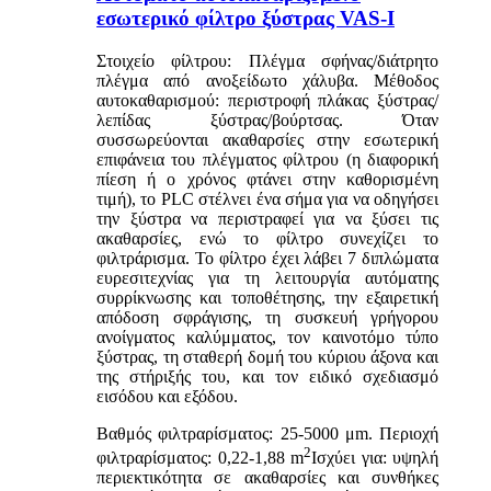
εσωτερικό φίλτρο ξύστρας VAS-I
Στοιχείο φίλτρου: Πλέγμα σφήνας/διάτρητο
πλέγμα από ανοξείδωτο χάλυβα. Μέθοδος
αυτοκαθαρισμού: περιστροφή πλάκας ξύστρας/
λεπίδας ξύστρας/βούρτσας. Όταν
συσσωρεύονται ακαθαρσίες στην εσωτερική
επιφάνεια του πλέγματος φίλτρου (η διαφορική
πίεση ή ο χρόνος φτάνει στην καθορισμένη
τιμή), το PLC στέλνει ένα σήμα για να οδηγήσει
την ξύστρα να περιστραφεί για να ξύσει τις
ακαθαρσίες, ενώ το φίλτρο συνεχίζει το
φιλτράρισμα. Το φίλτρο έχει λάβει 7 διπλώματα
ευρεσιτεχνίας για τη λειτουργία αυτόματης
συρρίκνωσης και τοποθέτησης, την εξαιρετική
απόδοση σφράγισης, τη συσκευή γρήγορου
ανοίγματος καλύμματος, τον καινοτόμο τύπο
ξύστρας, τη σταθερή δομή του κύριου άξονα και
της στήριξής του, και τον ειδικό σχεδιασμό
εισόδου και εξόδου.
Βαθμός φιλτραρίσματος: 25-5000 μm. Περιοχή
2
φιλτραρίσματος: 0,22-1,88 m
Ισχύει για: υψηλή
περιεκτικότητα σε ακαθαρσίες και συνθήκες