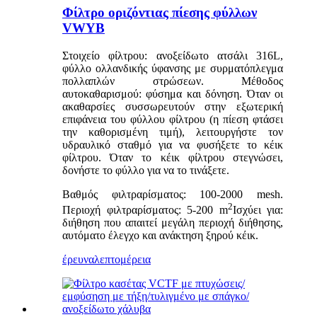
Φίλτρο οριζόντιας πίεσης φύλλων
VWYB
Στοιχείο φίλτρου: ανοξείδωτο ατσάλι 316L,
φύλλο ολλανδικής ύφανσης με συρματόπλεγμα
πολλαπλών στρώσεων. Μέθοδος
αυτοκαθαρισμού: φύσημα και δόνηση. Όταν οι
ακαθαρσίες συσσωρευτούν στην εξωτερική
επιφάνεια του φύλλου φίλτρου (η πίεση φτάσει
την καθορισμένη τιμή), λειτουργήστε τον
υδραυλικό σταθμό για να φυσήξετε το κέικ
φίλτρου. Όταν το κέικ φίλτρου στεγνώσει,
δονήστε το φύλλο για να το τινάξετε.
Βαθμός φιλτραρίσματος: 100-2000 mesh.
2
Περιοχή φιλτραρίσματος: 5-200 m
Ισχύει για:
διήθηση που απαιτεί μεγάλη περιοχή διήθησης,
αυτόματο έλεγχο και ανάκτηση ξηρού κέικ.
έρευνα
λεπτομέρεια