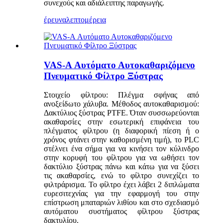
συνεχούς και αδιάλειπτης παραγωγής.
έρευνα
λεπτομέρεια
VAS-A Αυτόματο Αυτοκαθαριζόμενο
Πνευματικό Φίλτρο Ξύστρας
Στοιχείο φίλτρου: Πλέγμα σφήνας από
ανοξείδωτο χάλυβα. Μέθοδος αυτοκαθαρισμού:
Δακτύλιος ξύστρας PTFE. Όταν συσσωρεύονται
ακαθαρσίες στην εσωτερική επιφάνεια του
πλέγματος φίλτρου (η διαφορική πίεση ή ο
χρόνος φτάνει στην καθορισμένη τιμή), το PLC
στέλνει ένα σήμα για να κινήσει τον κύλινδρο
στην κορυφή του φίλτρου για να ωθήσει τον
δακτύλιο ξύστρας πάνω και κάτω για να ξύσει
τις ακαθαρσίες, ενώ το φίλτρο συνεχίζει το
φιλτράρισμα. Το φίλτρο έχει λάβει 2 διπλώματα
ευρεσιτεχνίας για την εφαρμογή του στην
επίστρωση μπαταριών λιθίου και στο σχεδιασμό
αυτόματου συστήματος φίλτρου ξύστρας
δακτυλίου.