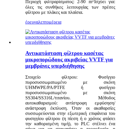
2
Περιοχή φιλτραρίσματος: 2-90 m
Ισχύει για:
όλες τις συνθήκες λειτουργίας των πρέσες
φίλτρου με πλάκες και πλαίσια.
έρευνα
λεπτομέρεια
Αντικατάσταση φίλτρου κασέτας
μικροπορώδους ακριβείας VVTF για
μεμβράνες υπερδιήθησης
Στοιχείο φίλτρου: Φυσίγγιο
πυροσυσσωματωμένο με σκόνη
UHMWPE/PA/PTFE ή φυσίγγιο
πυροσυσσωματωμένο με σκόνη
SS304/SS316L/τιτανίου. Μέθοδος
αυτοκαθαρισμού: αντίστροφη εμφύσηση/
ανάστροφη έκπλυση. Όταν οι ακαθαρσίες
συσσωρεύονται στην εξωτερική επιφάνεια του
φυσιγγίου φίλτρου (η πίεση ή ο χρόνος φτάσει
την καθορισμένη τιμή), το PLC στέλνει ένα
σήμα για να σταματήσει η τροφοδοσία, η