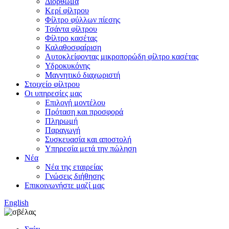
Διόρθωμα
Κερί φίλτρου
Φίλτρο φύλλων πίεσης
Τσάντα φίλτρου
Φίλτρο κασέτας
Καλαθοσφαίριση
Αυτοκλείφοντας μικροπορώδη φίλτρο κασέτας
Υδροκυκόνης
Μαγνητικό διαχωριστή
Στοιχείο φίλτρου
Οι υπηρεσίες μας
Επιλογή μοντέλου
Πρόταση και προσφορά
Πληρωμή
Παραγωγή
Συσκευασία και αποστολή
Υπηρεσία μετά την πώληση
Νέα
Νέα της εταιρείας
Γνώσεις διήθησης
Επικοινωνήστε μαζί μας
English