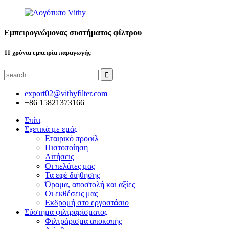
Εμπειρογνώμονας συστήματος φίλτρου
11 χρόνια εμπειρία παραγωγής
export02@vithyfilter.com
+86 15821373166
Σπίτι
Σχετικά με εμάς
Εταιρικό προφίλ
Πιστοποίηση
Αιτήσεις
Οι πελάτες μας
Τα εφέ διήθησης
Όραμα, αποστολή και αξίες
Οι εκθέσεις μας
Εκδρομή στο εργοστάσιο
Σύστημα φιλτραρίσματος
Φιλτράρισμα αποκοπής