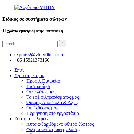
Ειδικός σε συστήματα φίλτρων
11 χρόνια εμπειρίας στην κατασκευή
export02@vithyfilter.com
+86 15821373166
Σπίτι
Σχετικά με εμάς
Προφίλ Εταιρείας
Πιστοποίηση
Οι πελάτες μας
Τα εφέ φιλτραρίσματος μας
Όραμα, Αποστολή & Αξίες
Οι Εκθέσεις μας
Περιήγηση στο εργοστάσιο
Σύστημα φίλτρων
Αυτοκαθαριζόμενο φίλτρο ξύστρας
Φίλτρο αντίστροφης πλύσης