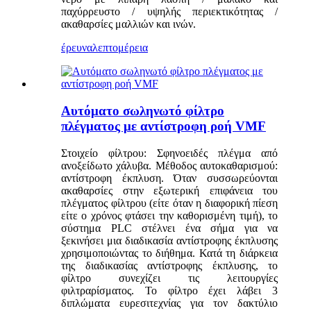
παχύρρευστο / υψηλής περιεκτικότητας /
ακαθαρσίες μαλλιών και ινών.
έρευνα
λεπτομέρεια
Αυτόματο σωληνωτό φίλτρο
πλέγματος με αντίστροφη ροή VMF
Στοιχείο φίλτρου: Σφηνοειδές πλέγμα από
ανοξείδωτο χάλυβα. Μέθοδος αυτοκαθαρισμού:
αντίστροφη έκπλυση. Όταν συσσωρεύονται
ακαθαρσίες στην εξωτερική επιφάνεια του
πλέγματος φίλτρου (είτε όταν η διαφορική πίεση
είτε ο χρόνος φτάσει την καθορισμένη τιμή), το
σύστημα PLC στέλνει ένα σήμα για να
ξεκινήσει μια διαδικασία αντίστροφης έκπλυσης
χρησιμοποιώντας το διήθημα. Κατά τη διάρκεια
της διαδικασίας αντίστροφης έκπλυσης, το
φίλτρο συνεχίζει τις λειτουργίες
φιλτραρίσματος. Το φίλτρο έχει λάβει 3
διπλώματα ευρεσιτεχνίας για τον δακτύλιο