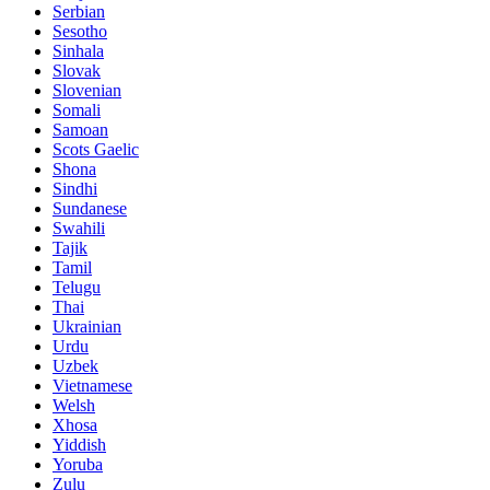
Serbian
Sesotho
Sinhala
Slovak
Slovenian
Somali
Samoan
Scots Gaelic
Shona
Sindhi
Sundanese
Swahili
Tajik
Tamil
Telugu
Thai
Ukrainian
Urdu
Uzbek
Vietnamese
Welsh
Xhosa
Yiddish
Yoruba
Zulu