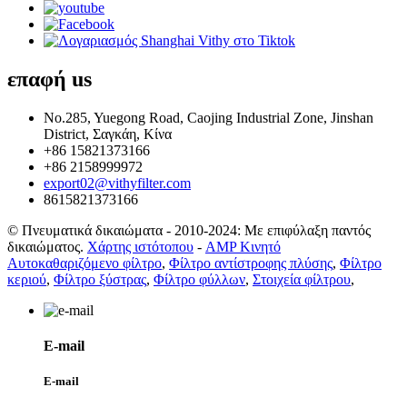
επαφή
us
No.285, Yuegong Road, Caojing Industrial Zone, Jinshan
District, Σαγκάη, Κίνα
+86 15821373166
+86 2158999972
export02@vithyfilter.com
8615821373166
© Πνευματικά δικαιώματα - 2010-2024: Με επιφύλαξη παντός
δικαιώματος.
Χάρτης ιστότοπου
-
AMP Κινητό
Αυτοκαθαριζόμενο φίλτρο
,
Φίλτρο αντίστροφης πλύσης
,
Φίλτρο
κεριού
,
Φίλτρο ξύστρας
,
Φίλτρο φύλλων
,
Στοιχεία φίλτρου
,
E-mail
E-mail