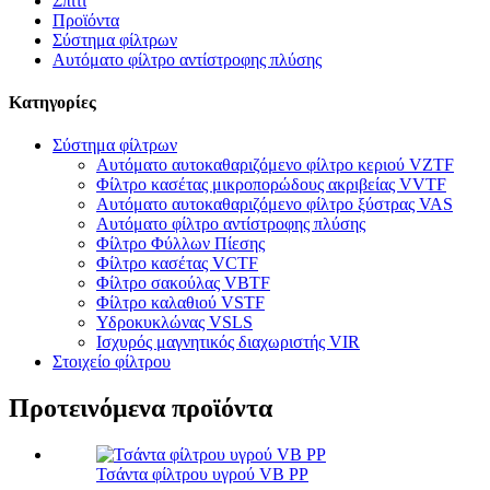
Σπίτι
Προϊόντα
Σύστημα φίλτρων
Αυτόματο φίλτρο αντίστροφης πλύσης
Κατηγορίες
Σύστημα φίλτρων
Αυτόματο αυτοκαθαριζόμενο φίλτρο κεριού VZTF
Φίλτρο κασέτας μικροπορώδους ακριβείας VVTF
Αυτόματο αυτοκαθαριζόμενο φίλτρο ξύστρας VAS
Αυτόματο φίλτρο αντίστροφης πλύσης
Φίλτρο Φύλλων Πίεσης
Φίλτρο κασέτας VCTF
Φίλτρο σακούλας VBTF
Φίλτρο καλαθιού VSTF
Υδροκυκλώνας VSLS
Ισχυρός μαγνητικός διαχωριστής VIR
Στοιχείο φίλτρου
Προτεινόμενα προϊόντα
Τσάντα φίλτρου υγρού VB PP