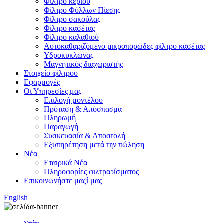
Φίλτρο κεριού
Φίλτρο Φύλλων Πίεσης
Φίλτρο σακούλας
Φίλτρο κασέτας
Φίλτρο καλαθιού
Αυτοκαθαριζόμενο μικροπορώδες φίλτρο κασέτας
Υδροκυκλώνας
Μαγνητικός διαχωριστής
Στοιχείο φίλτρου
Εφαρμογές
Οι Υπηρεσίες μας
Επιλογή μοντέλου
Πρόταση & Απόσπασμα
Πληρωμή
Παραγωγή
Συσκευασία & Αποστολή
Εξυπηρέτηση μετά την πώληση
Νέα
Εταιρικά Νέα
Πληροφορίες φιλτραρίσματος
Επικοινωνήστε μαζί μας
English