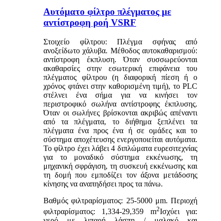
Αυτόματο φίλτρο πλέγματος με
αντίστροφη ροή VSRF
Στοιχείο φίλτρου: Πλέγμα σφήνας από
ανοξείδωτο χάλυβα. Μέθοδος αυτοκαθαρισμού:
αντίστροφη έκπλυση. Όταν συσσωρεύονται
ακαθαρσίες στην εσωτερική επιφάνεια του
πλέγματος φίλτρου (η διαφορική πίεση ή ο
χρόνος φτάνει στην καθορισμένη τιμή), το PLC
στέλνει ένα σήμα για να κινήσει τον
περιστροφικό σωλήνα αντίστροφης έκπλυσης.
Όταν οι σωλήνες βρίσκονται ακριβώς απέναντι
από τα πλέγματα, το διήθημα ξεπλένει τα
πλέγματα ένα προς ένα ή σε ομάδες και το
σύστημα αποχέτευσης ενεργοποιείται αυτόματα.
Το φίλτρο έχει λάβει 4 διπλώματα ευρεσιτεχνίας
για το μοναδικό σύστημα εκκένωσης, τη
μηχανική σφράγιση, τη συσκευή εκκένωσης και
τη δομή που εμποδίζει τον άξονα μετάδοσης
κίνησης να αναπηδήσει προς τα πάνω.
Βαθμός φιλτραρίσματος: 25-5000 μm. Περιοχή
2
φιλτραρίσματος: 1,334-29,359 m
Ισχύει για:
νερό με λιπαρή λάσπη / μαλακό και