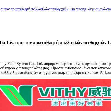
a και τον πρωταθλητή πολλαπλών πειθαρχιών Lin Yitong, δημιουργώντ
 Jia Liya και τον πρωταθλητή πολλαπλών πειθαρχιών L
Vithy Filter System Co., Ltd. παραμένει αφοσιωμένη στην πίστη του 
 υγρού για τους πελάτες μας. Είμαστε ενθουσιασμένοι που ανακοινώ
 πολλαπλών πειθαρχιών στη γυμναστική, τη μαζορέτες και τον Parkour