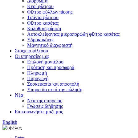
Διόρθωμα
Κερί φίλτρου
Φίλτρο φύλλων πίεσης
Τσάντα φίλτρου
Φίλτρο κασέτας
Καλαθοσφαίριση
Αυτοκλείφοντας μικροπορώδη φίλτρο κασέτας
Υδροκυκόνης
Μαγνητικό διαχωριστή
Στοιχείο φίλτρου
Οι υπηρεσίες μας
Επιλογή μοντέλου
Πρόταση και προσφορά
Πληρωμή
Παραγωγή
Συσκευασία και αποστολή
Υπηρεσία μετά την πώληση
Νέα
Νέα της εταιρείας
Γνώσεις διήθησης
Επικοινωνήστε μαζί μας
English