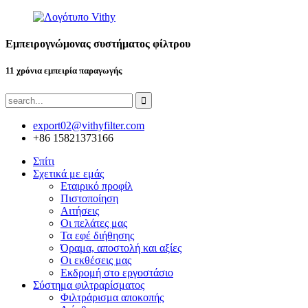
Εμπειρογνώμονας συστήματος φίλτρου
11 χρόνια εμπειρία παραγωγής
export02@vithyfilter.com
+86 15821373166
Σπίτι
Σχετικά με εμάς
Εταιρικό προφίλ
Πιστοποίηση
Αιτήσεις
Οι πελάτες μας
Τα εφέ διήθησης
Όραμα, αποστολή και αξίες
Οι εκθέσεις μας
Εκδρομή στο εργοστάσιο
Σύστημα φιλτραρίσματος
Φιλτράρισμα αποκοπής