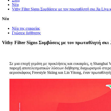
Σπίτι
Νέα
Vithy Filter Signs Συμβάσεις με τον πρωταθλητή σκι Jia Liy
Νέα
Νέα της εταιρείας
Γνώσεις διήθησης
Vithy Filter Signs Συμβάσεις με τον πρωταθλητή σκι
Σε μια εποχή γεμάτη με προκλήσεις και ευκαιρίες, η Shanghai 
παροχή αποτελεσματικών λύσεων διήθησης διαχωρισμού στερεού
αεροσκάφους Freestyle Skiing και Lin Yitong, έναν πρωταθλητή